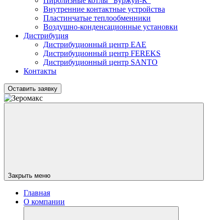
Пиролизные котлы "Буржуй-К"
Внутренние контактные устройства
Пластинчатые теплообменники
Воздушно-конденсационные установки
Дистрибуция
Дистрибуционный центр
EAE
Дистрибуционный центр
FEREKS
Дистрибуционный центр
SANTO
Контакты
Оставить заявку
Закрыть меню
Главная
О компании