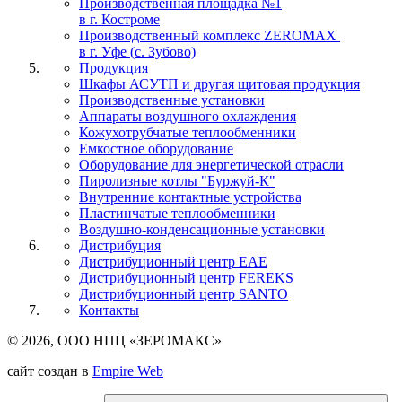
Производственная площадка №1
в г. Костроме
Производственный комплекс ZEROMAX
в г. Уфе (с. Зубово)
Продукция
Шкафы АСУТП и другая щитовая продукция
Производственные установки
Аппараты воздушного охлаждения
Кожухотрубчатые теплообменники
Емкостное оборудование
Оборудование для энергетической отрасли
Пиролизные котлы "Буржуй-К"
Внутренние контактные устройства
Пластинчатые теплообменники
Воздушно-конденсационные установки
Дистрибуция
Дистрибуционный центр
EAE
Дистрибуционный центр
FEREKS
Дистрибуционный центр
SANTO
Контакты
© 2026, ООО НПЦ «ЗЕРОМАКС»
сайт создан в
Empire Web