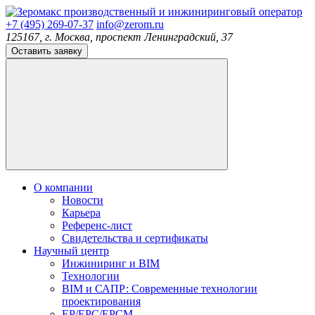
производственный и инжиниринговый оператор
+7 (495) 269-07-37
info@zerom.ru
125167, г. Москва, проспект Ленинградский, 37
Оставить заявку
О компании
Новости
Карьера
Референс-лист
Свидетельства и сертификаты
Научный центр
Инжиниринг и BIM
Технологии
BIM и САПР: Современные технологии
проектирования
EP/EPC/EPCM