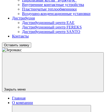
Пиролизные котлы "Буржуй-К"
Внутренние контактные устройства
Пластинчатые теплообменники
Воздушно-конденсационные установки
Дистрибуция
Дистрибуционный центр
EAE
Дистрибуционный центр
FEREKS
Дистрибуционный центр
SANTO
Контакты
Оставить заявку
Закрыть меню
Главная
О компании