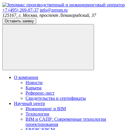
производственный и инжиниринговый оператор
+7 (495) 269-07-37
info@zerom.ru
125167, г. Москва, проспект Ленинградский, 37
Оставить заявку
О компании
Новости
Карьера
Референс-лист
Свидетельства и сертификаты
Научный центр
Инжиниринг и BIM
Технологии
BIM и САПР: Современные технологии
проектирования
EP/EPC/EPCM