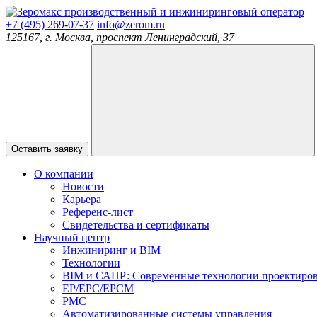
производственный и инжиниринговый оператор
+7 (495) 269-07-37
info@zerom.ru
125167, г. Москва, проспект Ленинградский, 37
Оставить заявку
О компании
Новости
Карьера
Референс-лист
Свидетельства и сертификаты
Научный центр
Инжиниринг и BIM
Технологии
BIM и САПР: Современные технологии проектиро
EP/EPC/EPCM
PMC
Автоматизированные системы управления