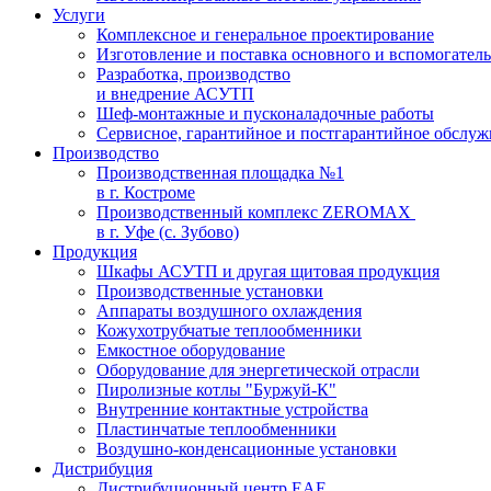
Услуги
Комплексное и генеральное проектирование
Изготовление и поставка основного и вспомогател
Разработка, производство
и внедрение АСУТП
Шеф-монтажные и пусконаладочные работы
Сервисное, гарантийное и постгарантийное обслу
Производство
Производственная площадка №1
в г. Костроме
Производственный комплекс ZEROMAX
в г. Уфе (с. Зубово)
Продукция
Шкафы АСУТП и другая щитовая продукция
Производственные установки
Аппараты воздушного охлаждения
Кожухотрубчатые теплообменники
Емкостное оборудование
Оборудование для энергетической отрасли
Пиролизные котлы "Буржуй-К"
Внутренние контактные устройства
Пластинчатые теплообменники
Воздушно-конденсационные установки
Дистрибуция
Дистрибуционный центр
EAE